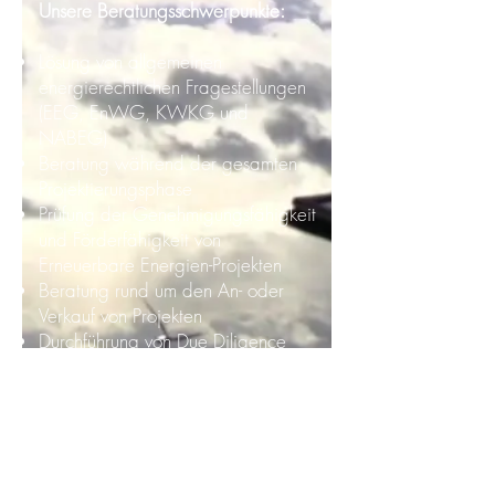
Unsere Beratungsschwerpunkte:
Lösung von allgemeinen
energierechtlichen Fragestellungen
(EEG, EnWG, KWKG und
NABEG)
Beratung während der gesamten
Projektierungsphase
Prüfung der Genehmigungsfähigkeit
und Förderfähigkeit von
Erneuerbare Energien-Projekten
Beratung rund um den An- oder
Verkauf von Projekten
Durchführung von Due Diligence
Prozessen
Begleitung von Banken und
Investoren bei der
Projektfinanzierung
Erstellung und Verhandlung
sämtlicher erforderlicher Verträge